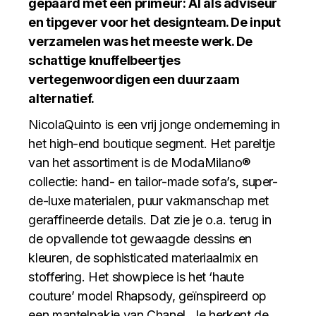
gepaard met een primeur: AI als adviseur
en tipgever voor het designteam. De input
verzamelen was het meeste werk. De
schattige knuffelbeertjes
vertegenwoordigen een duurzaam
alternatief.
NicolaQuinto is een vrij jonge onderneming in
het high-end boutique segment. Het pareltje
van het assortiment is de ModaMilano®
collectie: hand- en tailor-made sofa’s, super-
de-luxe materialen, puur vakmanschap met
geraffineerde details. Dat zie je o.a. terug in
de opvallende tot gewaagde dessins en
kleuren, de sophisticated materiaalmix en
stoffering. Het showpiece is het ‘haute
couture’ model Rhapsody, geïnspireerd op
een mantelpakje van Chanel. Je herkent de