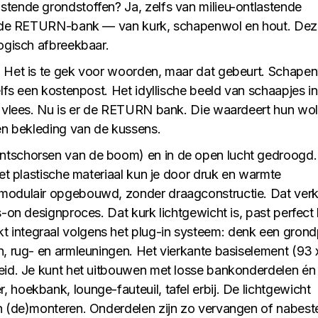
stende grondstoffen? Ja, zelfs van milieu-ontlastende
met de RETURN-bank — van kurk, schapenwol en hout. De
logisch afbreekbaar.
. Het is te gek voor woorden, maar dat gebeurt. Schape
elfs een kostenpost. Het idyllische beeld van schaapjes i
t vlees. Nu is er de RETURN bank. Die waardeert hun wol
 en bekleding van de kussens.
ntschorsen van de boom) en in de open lucht gedroogd.
Het plastische materiaal kun je door druk en warmte
modulair opgebouwd, zonder draagconstructie. Dat verk
-on designproces. Dat kurk lichtgewicht is, past perfect 
 integraal volgens het plug-in systeem: denk een grond
n, rug- en armleuningen. Het vierkante basiselement (93 
heid. Je kunt het uitbouwen met losse bankonderdelen én
 hoekbank, lounge-fauteuil, tafel erbij. De lichtgewicht
n (de)monteren. Onderdelen zijn zo vervangen of nabeste