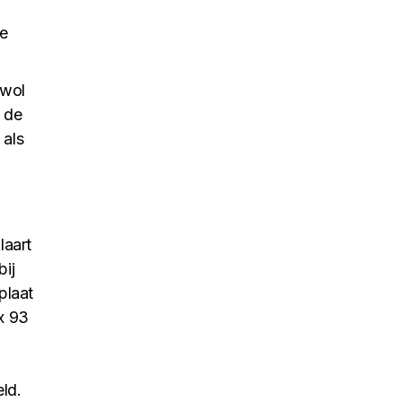
ze
nwol
n de
 als
laart
bij
plaat
x 93
ld.