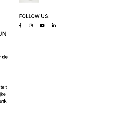
FOLLOW US:
JN
r de
teit
jke
bank