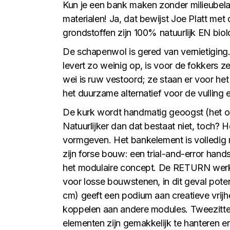
Kun je een bank maken zonder milieubela
materialen! Ja, dat bewijst Joe Platt 
grondstoffen zijn 100% natuurlijk EN bio
De schapenwol is gered van vernietiging
levert zo weinig op, is voor de fokkers z
wei is ruw vestoord; ze staan er voor he
het duurzame alternatief voor de vulling
De kurk wordt handmatig geoogst (het o
Natuurlijker dan dat bestaat niet, toch? 
vormgeven. Het bankelement is volledig 
zijn forse bouw: een trial-and-error hands
het modulaire concept. De RETURN werkt
voor losse bouwstenen, in dit geval pote
cm) geeft een podium aan creatieve vrij
koppelen aan andere modules. Tweezitter,
elementen zijn gemakkelijk te hanteren e