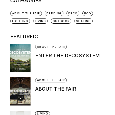
CATEGORIES
ABOUT THE FAIR
BEDDING
DECO
ECO
LIGHTING
LIVING
OUTDOOR
SEATING
FEATURED:
ABOUT THE FAIR
ENTER THE DECOSYSTEM
ABOUT THE FAIR
ABOUT THE FAIR
LIVING