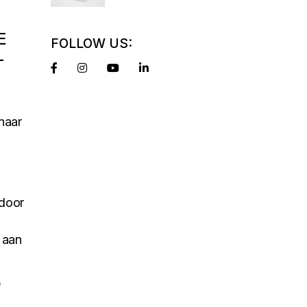
E
FOLLOW US:
-
naar
 door
t aan
e